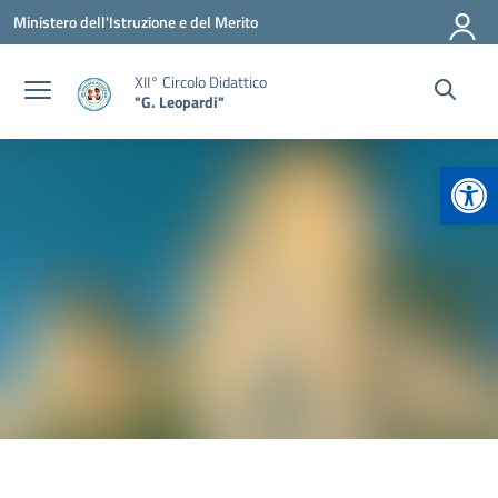
Vai ai contenuti
Vai al menu di navigazione
Vai al footer
Ministero dell'Istruzione e del Merito
XII° Circolo Didattico
"G. Leopardi"
Apr