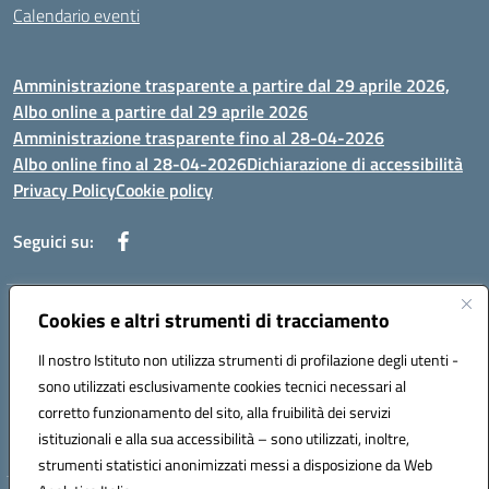
Calendario eventi
Amministrazione trasparente a partire dal 29 aprile 2026,
Albo online a partire dal 29 aprile 2026
Amministrazione trasparente fino al 28-04-2026
Albo online fino al 28-04-2026
Dichiarazione di accessibilità
Privacy Policy
Cookie policy
Seguici su:
Cookies e altri strumenti di tracciamento
Indirizzo:
Via Selicato, 1 71122 FOGGIA (FG)
Centralino:
0881633598
Email:
fgee01200c@istruzione.it
Il nostro Istituto non utilizza strumenti di profilazione degli utenti -
Posta elettronica certificata (PEC):
fgee01200c@pec.istruzione.it
sono utilizzati esclusivamente cookies tecnici necessari al
Codice fiscale: 80005820719
corretto funzionamento del sito, alla fruibilità dei servizi
Codice meccanografico:
FGEE01200C
istituzionali e alla sua accessibilità – sono utilizzati, inoltre,
strumenti statistici anonimizzati messi a disposizione da Web