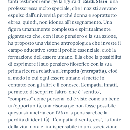
tanti testimoni emerge la figura di
Edith Stein
, una
professoressa molto speciale, che i nazisti avevano
espulso dall’università perché donna e soprattutto
ebrea, quindi, non idonea all’insegnamento. Una
figura umanamente complessa e spiritualmente
gigantesca che, con il suo pensiero e la sua azione,
ha proposto una visione antropologica che investe il
campo educativo sotto il profilo essenziale, cioè la
formazione dell’essere umano. Ella ebbe la possibilità
di esprimere il suo pensiero filosofico con la sua
prima ricerca relativa all’
empatia
(
entropatia
), cioè
al modo in cui ogni essere umano si mette in
contatto con gli altri e li conosce. L’empatia, infatti,
permette di scoprire l’altro, che è “sentito”,
“compreso” come persona, ed è visto come un bene,
un’opportunità, una risorsa (se non fosse possibile
questa simmetria con l’
Altro
la pena sarebbe la
perdita di identità). L’empatia diventa, così, la fonte
della vita morale, indispensabile in un’associazione