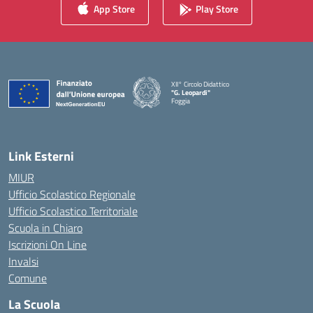
App Store
Play Store
XII° Circolo Didattico
"G. Leopardi"
Foggia
— Visita la pagina iniziale della scuola
Link Esterni
MIUR
Ufficio Scolastico Regionale
Ufficio Scolastico Territoriale
Scuola in Chiaro
Iscrizioni On Line
Invalsi
Comune
La Scuola