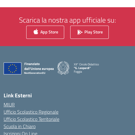
Scarica la nostra app ufficiale su:
App Store
Play Store
XII° Circolo Didattico
"G. Leopardi"
Foggia
— Visita la pagina iniziale della scuola
Link Esterni
MIUR
Ufficio Scolastico Regionale
Ufficio Scolastico Territoriale
Scuola in Chiaro
Iscrizioni On Line