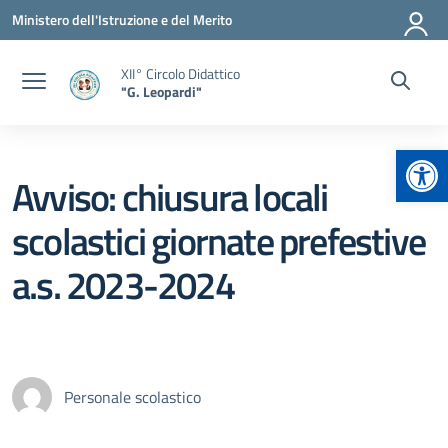
Vai ai contenuti
Vai al menu di navigazione
Vai al footer
Ministero dell'Istruzione e del Merito
XII° Circolo Didattico
"G. Leopardi"
Apr
Avviso: chiusura locali
scolastici giornate prefestive
a.s. 2023-2024
Personale scolastico