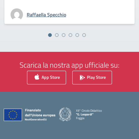
Raffaella Specchio
Scarica la nostra app ufficiale su:
App Store
Play Store
XII° Circolo Didattico
"G. Leopardi"
Foggia
— Visita la pagina iniziale della scuola