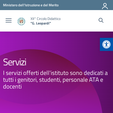
Vai ai contenuti
Vai al menu di navigazione
Vai al footer
Ministero dell'Istruzione e del Merito
XII° Circolo Didattico
"G. Leopardi"
Apr
Servizi
I servizi offerti dell'istituto sono dedicati a
tutti i genitori, studenti, personale ATA e
docenti