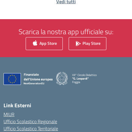
Vedi tutti
Scarica la nostra app ufficiale su:
App Store
Play Store
XII° Circolo Didattico
"G. Leopardi"
Foggia
— Visita la pagina iniziale della scuola
Link Esterni
MIUR
Ufficio Scolastico Regionale
Ufficio Scolastico Territoriale