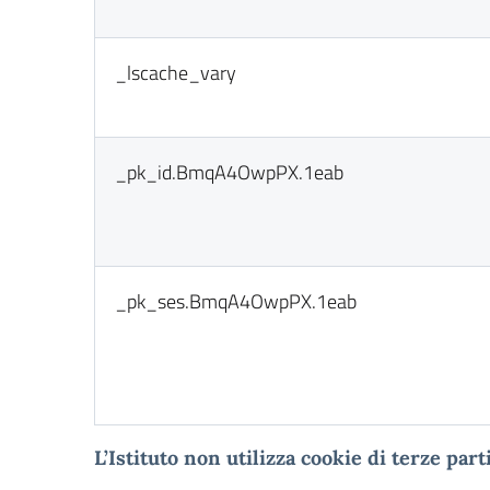
_lscache_vary
_pk_id.BmqA4OwpPX.1eab
_pk_ses.BmqA4OwpPX.1eab
L
’Istituto non utilizza cookie di terze parti