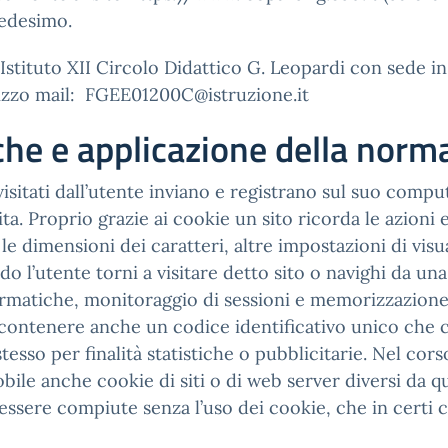
medesimo.
Istituto XII Circolo Didattico G. Leopardi con sede i
irizzo mail: FGEE01200C@istruzione.it
iche e applicazione della norm
i visitati dall’utente inviano e registrano sul suo comp
visita. Proprio grazie ai cookie un sito ricorda le azion
a, le dimensioni dei caratteri, altre impostazioni di vi
utente torni a visitare detto sito o navighi da una pa
rmatiche, monitoraggio di sessioni e memorizzazione d
contenere anche un codice identificativo unico che c
stesso per finalità statistiche o pubblicitarie. Nel cor
ile anche cookie di siti o di web server diversi da que
essere compiute senza l’uso dei cookie, che in certi 