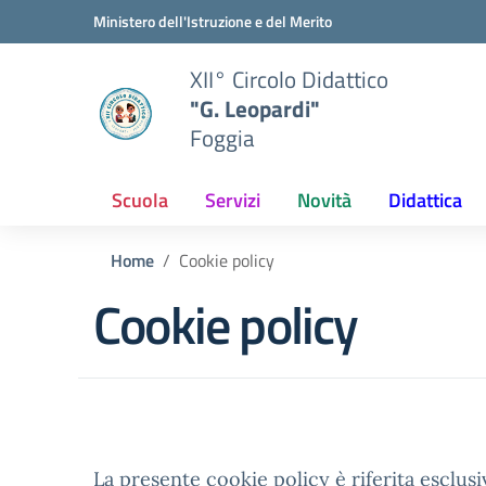
Vai ai contenuti
Vai al menu di navigazione
Vai al footer
Ministero dell'Istruzione e del Merito
XII° Circolo Didattico
"G. Leopardi"
Foggia
Scuola
Servizi
Novità
Didattica
Home
Cookie policy
Cookie policy
La presente cookie policy è riferita esclus