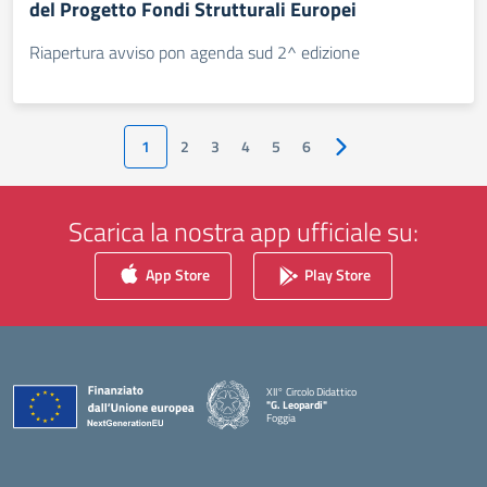
del Progetto Fondi Strutturali Europei
Riapertura avviso pon agenda sud 2^ edizione
1
2
3
4
5
6
Pagina successiva
Scarica la nostra app ufficiale su:
App Store
Play Store
XII° Circolo Didattico
"G. Leopardi"
Foggia
— Visita la pagina iniziale della scuola