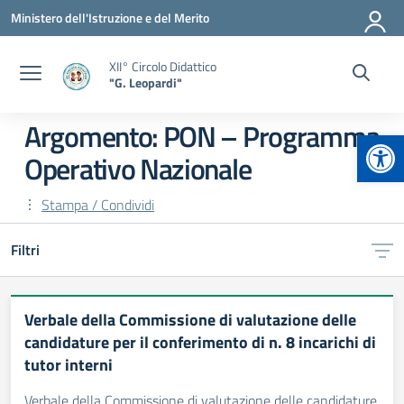
Vai ai contenuti
Vai al menu di navigazione
Vai al footer
Ministero dell'Istruzione e del Merito
XII° Circolo Didattico
"G. Leopardi"
Argomento: PON – Programma
Apr
Operativo Nazionale
Stampa / Condividi
Filtri
Verbale della Commissione di valutazione delle
candidature per il conferimento di n. 8 incarichi di
tutor interni
Verbale della Commissione di valutazione delle candidature