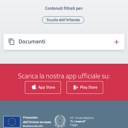
Contenuti filtrati per:
Scuola dell'infanzia
Documenti
Scarica la nostra app ufficiale su:
App Store
Play Store
XII° Circolo Didattico
"G. Leopardi"
Foggia
— Visita la pagina iniziale della scuola