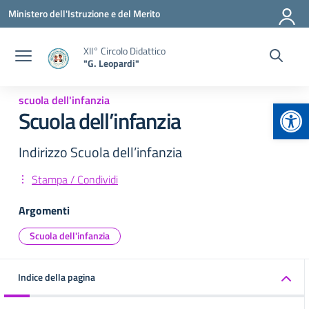
Vai ai contenuti
Vai al menu di navigazione
Vai al footer
Ministero dell'Istruzione e del Merito
XII° Circolo Didattico
"G. Leopardi"
scuola dell'infanzia
Apr
Scuola dell’infanzia
Indirizzo Scuola dell’infanzia
Stampa / Condividi
Argomenti
Scuola dell'infanzia
Indice della pagina