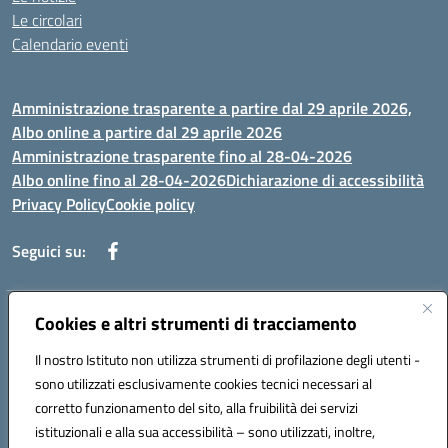
Le circolari
Calendario eventi
Amministrazione trasparente a partire dal 29 aprile 2026,
Albo online a partire dal 29 aprile 2026
Amministrazione trasparente fino al 28-04-2026
Albo online fino al 28-04-2026
Dichiarazione di accessibilità
Privacy Policy
Cookie policy
Seguici su:
Indirizzo:
Cookies e altri strumenti di tracciamento
Via Selicato, 1 71122 FOGGIA (FG)
Centralino:
0881633598
Email:
fgee01200c@istruzione.it
Il nostro Istituto non utilizza strumenti di profilazione degli utenti -
Posta elettronica certificata (PEC):
fgee01200c@pec.istruzione.it
sono utilizzati esclusivamente cookies tecnici necessari al
Codice fiscale: 80005820719
corretto funzionamento del sito, alla fruibilità dei servizi
Codice meccanografico:
FGEE01200C
istituzionali e alla sua accessibilità – sono utilizzati, inoltre,