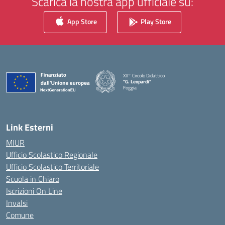
Scarica la nostra app ufficiale su:
App Store
Play Store
XII° Circolo Didattico
"G. Leopardi"
Foggia
— Visita la pagina iniziale della scuola
Link Esterni
MIUR
Ufficio Scolastico Regionale
Ufficio Scolastico Territoriale
Scuola in Chiaro
Iscrizioni On Line
Invalsi
Comune