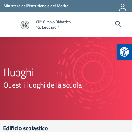
Vai ai contenuti
Vai al menu di navigazione
Vai al footer
Ministero dell'Istruzione e del Merito
XII° Circolo Didattico
"G. Leopardi"
Apr
I luoghi
Questi i luoghi della scuola
Edificio scolastico