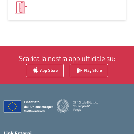
Scarica la nostra app ufficiale su:
App Store
Play Store
XII° Circolo Didattico
"G. Leopardi"
Foggia
— Visita la pagina iniziale della scuola
Link Esterni