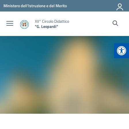
Vai ai contenuti
Vai al menu di navigazione
Vai al footer
Ministero dell'Istruzione e del Merito
XII° Circolo Didattico
"G. Leopardi"
Apr