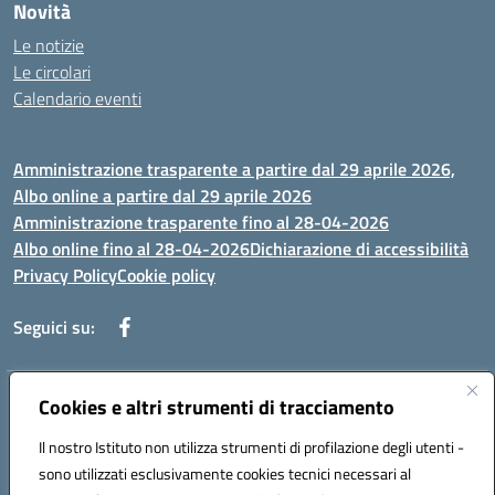
Novità
Le notizie
Le circolari
Calendario eventi
Amministrazione trasparente a partire dal 29 aprile 2026,
Albo online a partire dal 29 aprile 2026
Amministrazione trasparente fino al 28-04-2026
Albo online fino al 28-04-2026
Dichiarazione di accessibilità
Privacy Policy
Cookie policy
Seguici su:
Indirizzo:
Cookies e altri strumenti di tracciamento
Via Selicato, 1 71122 FOGGIA (FG)
Centralino:
0881633598
Email:
fgee01200c@istruzione.it
Il nostro Istituto non utilizza strumenti di profilazione degli utenti -
Posta elettronica certificata (PEC):
fgee01200c@pec.istruzione.it
sono utilizzati esclusivamente cookies tecnici necessari al
Codice fiscale: 80005820719