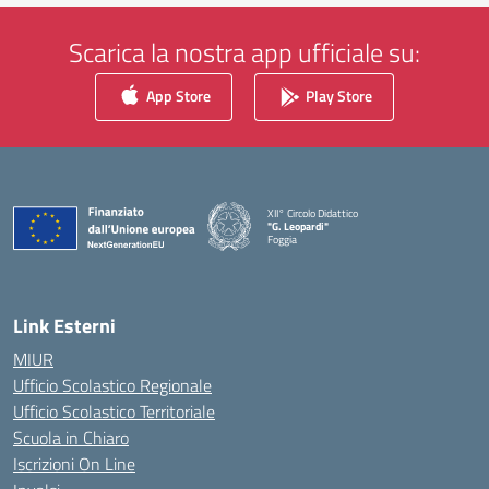
Scarica la nostra app ufficiale su:
App Store
Play Store
XII° Circolo Didattico
"G. Leopardi"
Foggia
— Visita la pagina iniziale della scuola
Link Esterni
MIUR
Ufficio Scolastico Regionale
Ufficio Scolastico Territoriale
Scuola in Chiaro
Iscrizioni On Line