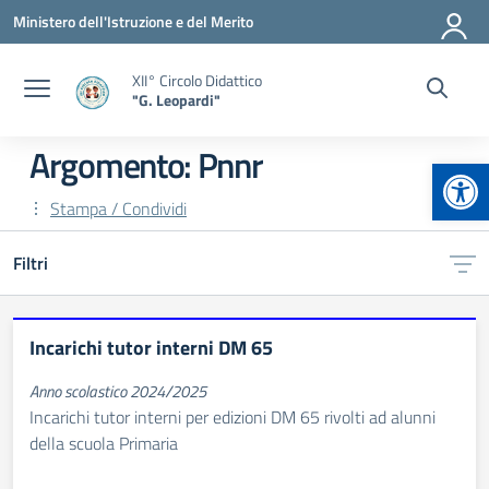
Vai ai contenuti
Vai al menu di navigazione
Vai al footer
Ministero dell'Istruzione e del Merito
XII° Circolo Didattico
"G. Leopardi"
Argomento: Pnnr
Apr
Stampa / Condividi
Filtri
Incarichi tutor interni DM 65
Anno scolastico 2024/2025
Incarichi tutor interni per edizioni DM 65 rivolti ad alunni
della scuola Primaria