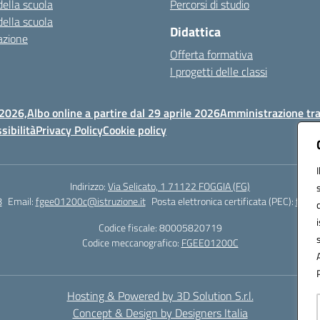
della scuola
Percorsi di studio
della scuola
Didattica
azione
Offerta formativa
I progetti delle classi
 2026,
Albo online a partire dal 29 aprile 2026
Amministrazione tr
sibilità
Privacy Policy
Cookie policy
Indirizzo:
Via Selicato, 1 71122 FOGGIA (FG)
8
Email:
fgee01200c@istruzione.it
Posta elettronica certificata (PEC):
fgee0
Codice fiscale: 80005820719
Codice meccanografico:
FGEE01200C
Hosting & Powered by 3D Solution S.r.l.
Concept & Design by Designers Italia