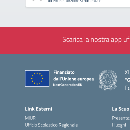
Docente e funzione strumentale
Scarica la nostra app uff
XI
"G
F
— 
Link Esterni
La Scuo
MIUR
Presenta
Ufficio Scolastico Regionale
I luoghi