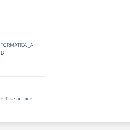
NFORMATICA_A
_B
o rilasciato sotto