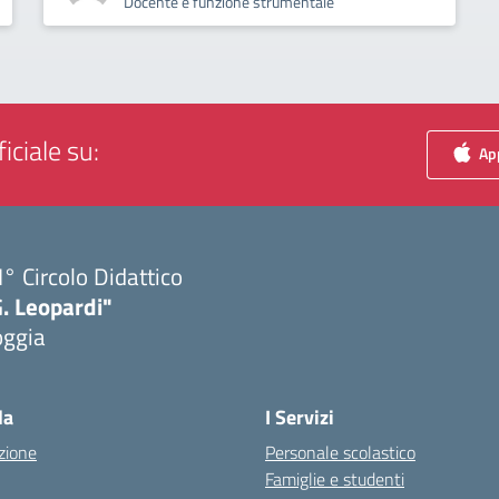
Docente e funzione strumentale
iciale su:
App
I° Circolo Didattico
. Leopardi"
oggia
Visita la pagina iniziale della scuola
la
I Servizi
zione
Personale scolastico
Famiglie e studenti