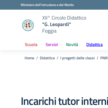
Vai ai contenuti
Vai al menu di navigazione
Vai al footer
Ministero dell'Istruzione e del Merito
XII° Circolo Didattico
"G. Leopardi"
Foggia
Scuola
Servizi
Novità
Didattica
Home
Didattica
I progetti delle classi
PNR
Incarichi tutor inter