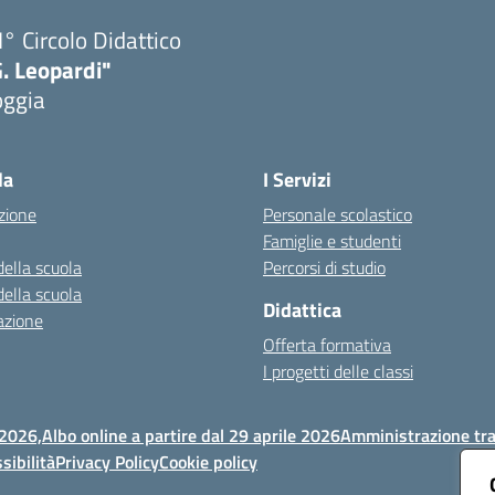
I° Circolo Didattico
. Leopardi"
oggia
Visita la pagina iniziale della scuola
la
I Servizi
zione
Personale scolastico
Famiglie e studenti
della scuola
Percorsi di studio
della scuola
Didattica
azione
Offerta formativa
I progetti delle classi
 2026,
Albo online a partire dal 29 aprile 2026
Amministrazione tr
sibilità
Privacy Policy
Cookie policy