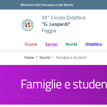
Vai ai contenuti
Vai al menu di navigazione
Vai al footer
Ministero dell'Istruzione e del Merito
XII° Circolo Didattico
"G. Leopardi"
Foggia
Scuola
Servizi
Novità
Didattica
Home
Servizi
Famiglie e studenti
Famiglie e studen