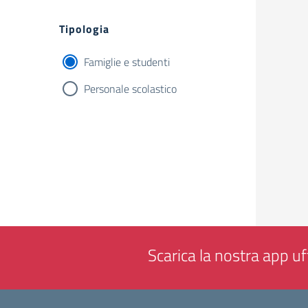
Filtri
Tipologia
Famiglie e studenti
Personale scolastico
Scarica la nostra app uff