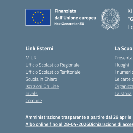
XI
"G
F
— 
Link Esterni
La Scuo
MIUR
Presenta
Ufficio Scolastico Regionale
I luoghi
Ufficio Scolastico Territoriale
I numeri 
Scuola in Chiaro
Le carte 
Iscrizioni On Line
Organizz
Invalsi
La storia
Comune
Amministrazione trasparente a partire dal 29 aprile
Albo online fino al 28-04-2026
Dichiarazione di acces