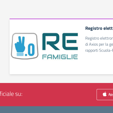
Registro elet
Registro elettro
di Axios per la g
rapporti Scuola-
iciale su:
App