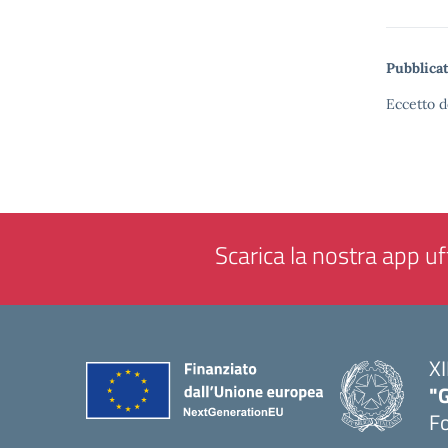
Pubblicat
Eccetto d
Scarica la nostra app uff
XI
"G
F