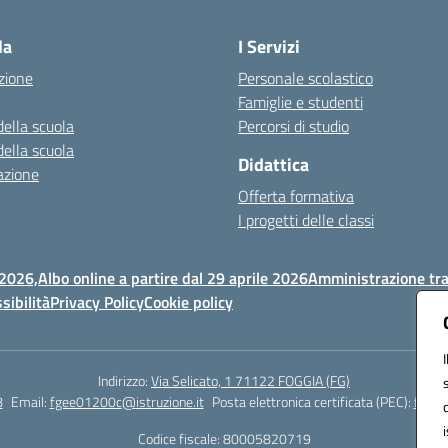
Visita la pagina iniziale della scuola
la
I Servizi
zione
Personale scolastico
Famiglie e studenti
della scuola
Percorsi di studio
della scuola
Didattica
azione
Offerta formativa
I progetti delle classi
 2026,
Albo online a partire dal 29 aprile 2026
Amministrazione tr
sibilità
Privacy Policy
Cookie policy
Indirizzo:
Via Selicato, 1 71122 FOGGIA (FG)
8
Email:
fgee01200c@istruzione.it
Posta elettronica certificata (PEC):
fgee0
Codice fiscale: 80005820719