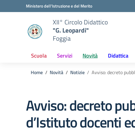
Vai ai contenuti
Vai al menu di navigazione
Vai al footer
Ministero dell'Istruzione e del Merito
XII° Circolo Didattico
"G. Leopardi"
Foggia
Scuola
Servizi
Novità
Didattica
Home
Novità
Notizie
Avviso: decreto pubbl
Avviso: decreto pub
d’Istituto docenti 