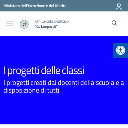
Vai ai contenuti
Vai al menu di navigazione
Vai al footer
Ministero dell'Istruzione e del Merito
XII° Circolo Didattico
"G. Leopardi"
Apr
I progetti delle classi
I progetti creati dai docenti della scuola e a
disposizione di tutti.