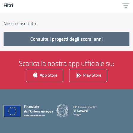
Filtri
Nessun risultato
Consulta i progetti degli scorsi anni
Scarica la nostra app ufficiale su:
App Store
Play Store
XII° Circolo Didattico
"G. Leopardi"
Foggia
— Visita la pagina iniziale della scuola