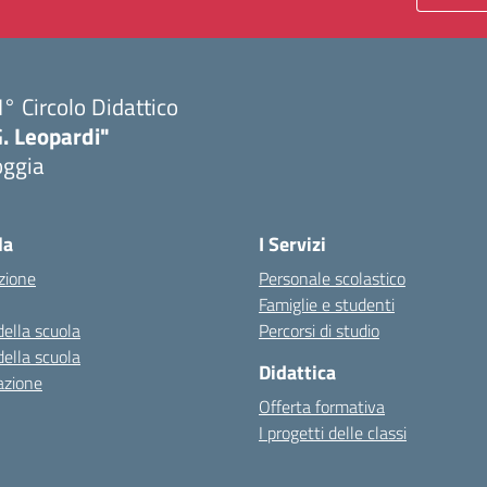
I° Circolo Didattico
. Leopardi"
oggia
Visita la pagina iniziale della scuola
la
I Servizi
zione
Personale scolastico
Famiglie e studenti
della scuola
Percorsi di studio
della scuola
Didattica
azione
Offerta formativa
I progetti delle classi