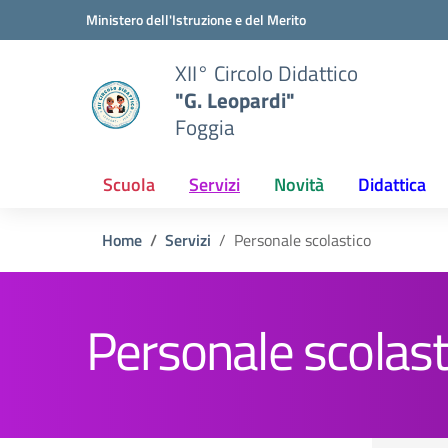
Vai ai contenuti
Vai al menu di navigazione
Vai al footer
Ministero dell'Istruzione e del Merito
XII° Circolo Didattico
"G. Leopardi"
Foggia
Scuola
Servizi
Novità
Didattica
Home
Servizi
Personale scolastico
Personale scolast