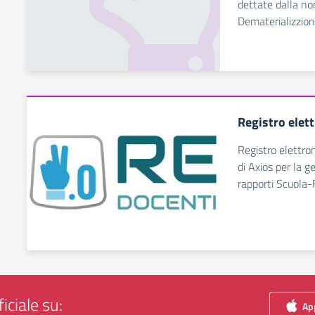
dettate dalla no
Dematerializzio
Registro elet
Registro elettro
di Axios per la g
rapporti Scuola-
iciale su:
App