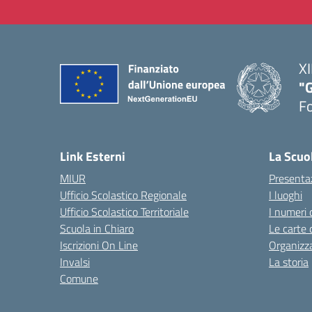
XI
"G
F
— 
Link Esterni
La Scuo
MIUR
Presenta
Ufficio Scolastico Regionale
I luoghi
Ufficio Scolastico Territoriale
I numeri 
Scuola in Chiaro
Le carte 
Iscrizioni On Line
Organizz
Invalsi
La storia
Comune