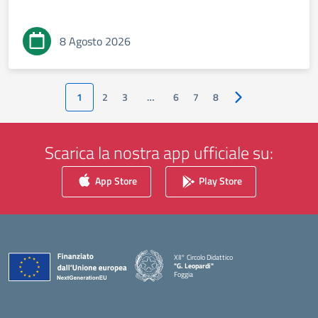
8 Agosto 2026
1
2
3
…
6
7
8
Pagina successiva
Scarica la nostra app ufficiale su:
App Store
Play Store
XII° Circolo Didattico
"G. Leopardi"
Foggia
— Visita la pagina iniziale della scuola