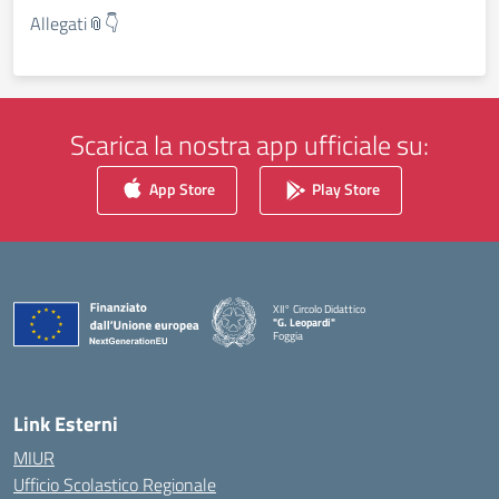
Allegati📎👇
Scarica la nostra app ufficiale su:
App Store
Play Store
XII° Circolo Didattico
"G. Leopardi"
Foggia
— Visita la pagina iniziale della scuola
Link Esterni
MIUR
Ufficio Scolastico Regionale