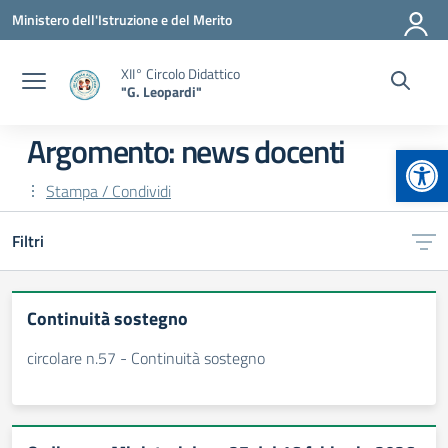
Vai ai contenuti
Vai al menu di navigazione
Vai al footer
Ministero dell'Istruzione e del Merito
XII° Circolo Didattico
"G. Leopardi"
Argomento: news docenti
Apr
Stampa / Condividi
Filtri
Continuità sostegno
circolare n.57 - Continuità sostegno