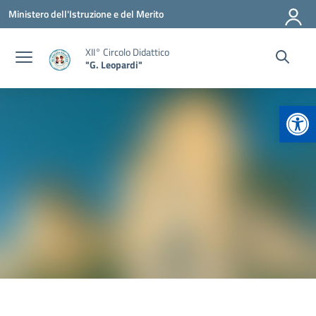
Vai ai contenuti
Vai al menu di navigazione
Vai al footer
Ministero dell'Istruzione e del Merito
XII° Circolo Didattico
"G. Leopardi"
Apr