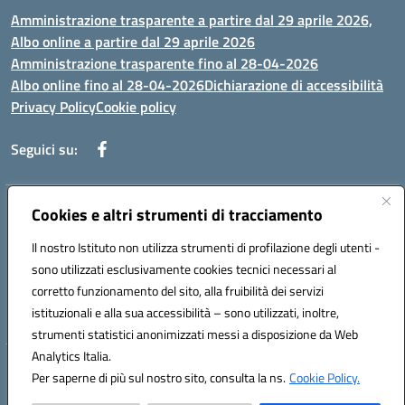
Amministrazione trasparente a partire dal 29 aprile 2026,
Albo online a partire dal 29 aprile 2026
Amministrazione trasparente fino al 28-04-2026
Albo online fino al 28-04-2026
Dichiarazione di accessibilità
Privacy Policy
Cookie policy
Seguici su:
Indirizzo:
Cookies e altri strumenti di tracciamento
Via Selicato, 1 71122 FOGGIA (FG)
Centralino:
0881633598
Email:
fgee01200c@istruzione.it
Il nostro Istituto non utilizza strumenti di profilazione degli utenti -
Posta elettronica certificata (PEC):
fgee01200c@pec.istruzione.it
sono utilizzati esclusivamente cookies tecnici necessari al
Codice fiscale: 80005820719
corretto funzionamento del sito, alla fruibilità dei servizi
Codice meccanografico:
FGEE01200C
istituzionali e alla sua accessibilità – sono utilizzati, inoltre,
strumenti statistici anonimizzati messi a disposizione da Web
Analytics Italia.
Hosting & Powered by 3D Solution S.r.l.
Per saperne di più sul nostro sito, consulta la ns.
Cookie Policy.
Concept & Design by Designers Italia