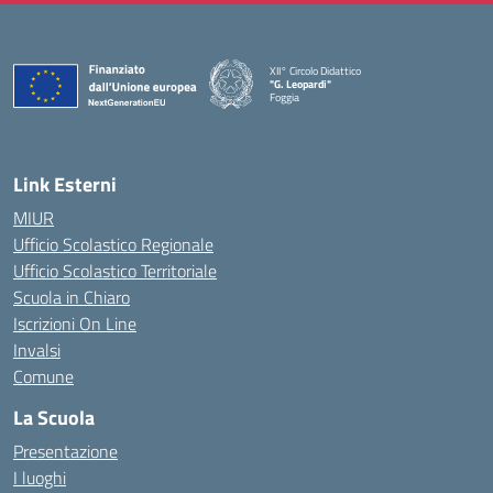
XII° Circolo Didattico
"G. Leopardi"
Foggia
— Visita la pagina iniziale della scuola
Link Esterni
MIUR
Ufficio Scolastico Regionale
Ufficio Scolastico Territoriale
Scuola in Chiaro
Iscrizioni On Line
Invalsi
Comune
La Scuola
Presentazione
I luoghi