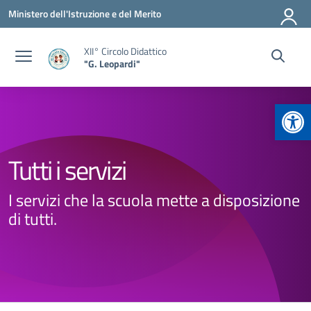
Vai ai contenuti
Vai al menu di navigazione
Vai al footer
Ministero dell'Istruzione e del Merito
XII° Circolo Didattico
"G. Leopardi"
Apr
Tutti i servizi
I servizi che la scuola mette a disposizione
di tutti.