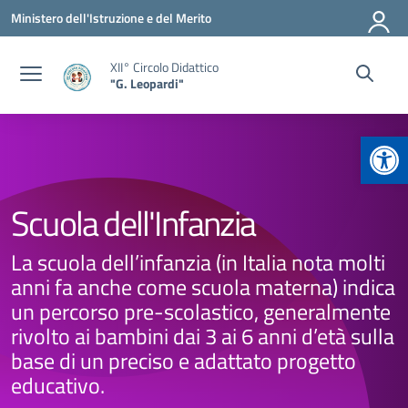
Vai ai contenuti
Vai al menu di navigazione
Vai al footer
Ministero dell'Istruzione e del Merito
XII° Circolo Didattico
"G. Leopardi"
Apr
Scuola dell'Infanzia
La scuola dell’infanzia (in Italia nota molti
anni fa anche come scuola materna) indica
un percorso pre-scolastico, generalmente
rivolto ai bambini dai 3 ai 6 anni d’età sulla
base di un preciso e adattato progetto
educativo.