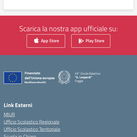
Scarica la nostra app ufficiale su:
App Store
Play Store
XII° Circolo Didattico
"G. Leopardi"
Foggia
— Visita la pagina iniziale della scuola
Link Esterni
MIUR
Ufficio Scolastico Regionale
Ufficio Scolastico Territoriale
Scuola in Chiaro