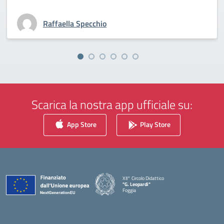
Raffaella Specchio
Scarica la nostra app ufficiale su:
App Store
Play Store
XII° Circolo Didattico
"G. Leopardi"
Foggia
— Visita la pagina iniziale della scuola