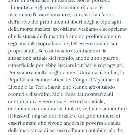
agire di fronte alle ingiustizie. Non si possono
dimenticare gli orrendi crimini di cui si è
macchiato l’essere umano e, a circa ottant’anni
dall’arrivo dei primi uomini liberi negli arcipelaghi
della morte nazista, ascoltiamo, vediamo e scopriamo
che la
storia
dell’umanità è ancora profondamente
segnata dalla sopraffazione dell’essere umano sui
propri simili. Se osserviamo attentamente la
situazione attuale del mondo, anche uno sguardo
superficiale potrebbe lasciarci turbati e scoraggiati.
Pensiamo a molti luoghi come: l’Ucraina, il Sudan, la
Repubblica Democratica del Congo, il Myanmar, il
Libano e La Terra Santa, che stanno affrontando
scontri e disordini. Molti Paesi latinoamericani
continuano a vivere una grave crisi sociale,
economica e umanitaria. Inoltre, vediamo aumentare
il flusso di migrazioni forzate e un gran numero di
esseri umani che vivono ancora in povertà a causa
della mancanza di accesso all’acqua potabile, al cibo,