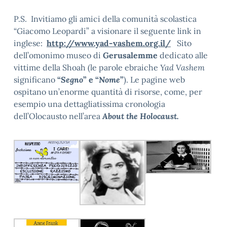
P.S. Invitiamo gli amici della comunità scolastica
“Giacomo Leopardi” a visionare il seguente link in
inglese:
http://www.yad-vashem.org.il/
Sito
dell’omonimo museo di
Gerusalemme
dedicato alle
vittime della Shoah (le parole ebraiche
Yad Vashem
significano
“
Segno
” e “
Nome
”
). Le pagine web
ospitano un’enorme quantità di risorse, come, per
esempio una dettagliatissima cronologia
dell’Olocausto nell’area
About the Holocaust.