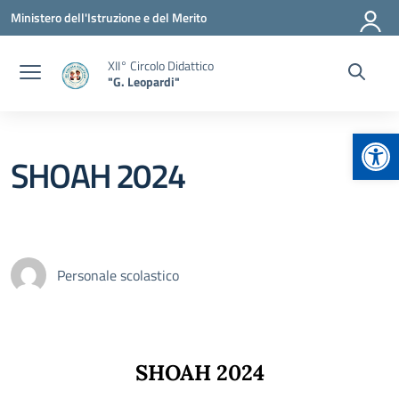
Vai ai contenuti
Vai al menu di navigazione
Vai al footer
Ministero dell'Istruzione e del Merito
XII° Circolo Didattico
"G. Leopardi"
Apr
SHOAH 2024
Personale scolastico
SHOAH 2024