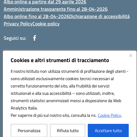
Albo online a partire dal 29 aprile 2026
Amministrazione trasparente fino al 28-04-2026
Albo online fino al 28-04-2026
Dichiarazione di accessibilità
Privacy Policy
Cookie policy
Seguici su:
Indirizzo:
Via Selicato, 1 71122 FOGGIA (FG)
Cookies e altri strumenti di tracciamento
Centralino:
0881633598
Email:
fgee01200c@istruzione.it
Il nostro Istituto non utilizza strumenti di profilazione degli utenti -
Posta elettronica certificata (PEC):
fgee01200c@pec.istruzione.it
sono utilizzati esclusivamente cookies tecnici necessari al
Codice fiscale: 80005820719
corretto funzionamento del sito, alla fruibilità dei servizi
Codice meccanografico:
FGEE01200C
istituzionali e alla sua accessibilità – sono utilizzati, inoltre,
strumenti statistici anonimizzati messi a disposizione da Web
Analytics Italia.
Hosting & Powered by 3D Solution S.r.l.
Per saperne di più sul nostro sito, consulta la ns.
Cookie Policy.
Concept & Design by Designers Italia
Personalizza
Rifiuta tutto
Accettare tutto