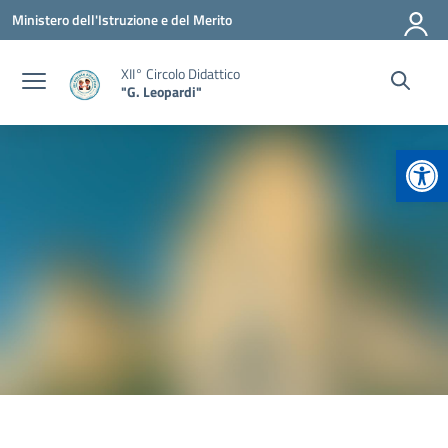
Vai ai contenuti
Vai al menu di navigazione
Vai al footer
Ministero dell'Istruzione e del Merito
XII° Circolo Didattico
"G. Leopardi"
Apr