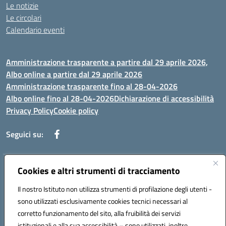
Le notizie
Le circolari
Calendario eventi
Amministrazione trasparente a partire dal 29 aprile 2026,
Albo online a partire dal 29 aprile 2026
Amministrazione trasparente fino al 28-04-2026
Albo online fino al 28-04-2026
Dichiarazione di accessibilità
Privacy Policy
Cookie policy
Seguici su:
Cookies e altri strumenti di tracciamento
Indirizzo:
Via Selicato, 1 71122 FOGGIA (FG)
Centralino:
0881633598
Email:
fgee01200c@istruzione.it
Il nostro Istituto non utilizza strumenti di profilazione degli utenti -
Posta elettronica certificata (PEC):
fgee01200c@pec.istruzione.it
sono utilizzati esclusivamente cookies tecnici necessari al
Codice fiscale: 80005820719
corretto funzionamento del sito, alla fruibilità dei servizi
Codice meccanografico:
FGEE01200C
istituzionali e alla sua accessibilità – sono utilizzati, inoltre,