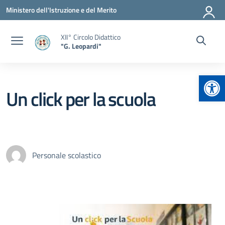
Vai ai contenuti
Vai al menu di navigazione
Vai al footer
Ministero dell'Istruzione e del Merito
XII° Circolo Didattico
"G. Leopardi"
Apr
Un click per la scuola
Personale scolastico