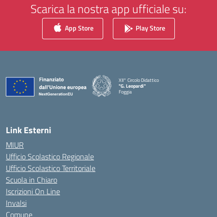
Scarica la nostra app ufficiale su:
App Store
Play Store
XII° Circolo Didattico
"G. Leopardi"
Foggia
— Visita la pagina iniziale della scuola
Link Esterni
MIUR
Ufficio Scolastico Regionale
Ufficio Scolastico Territoriale
Scuola in Chiaro
Iscrizioni On Line
Invalsi
Comune