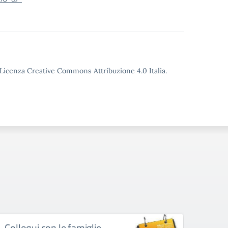
o Licenza Creative Commons Attribuzione 4.0 Italia.
Colloqui con le famiglie –
Uscit