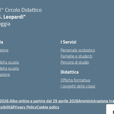
I° Circolo Didattico
. Leopardi"
oggia
Visita la pagina iniziale della scuola
la
I Servizi
zione
Personale scolastico
Famiglie e studenti
della scuola
Percorsi di studio
della scuola
Didattica
azione
Offerta formativa
I progetti delle classi
 2026,
Albo online a partire dal 29 aprile 2026
Amministrazione tr
sibilità
Privacy Policy
Cookie policy