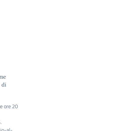
ime
 di
le ore 20
.
io-al-