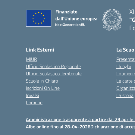
XI
"G
F
— 
Link Esterni
La Scuo
MIUR
Presenta
Ufficio Scolastico Regionale
I luoghi
Ufficio Scolastico Territoriale
I numeri 
Scuola in Chiaro
Le carte 
Iscrizioni On Line
Organizz
Invalsi
La storia
Comune
Amministrazione trasparente a partire dal 29 aprile
Albo online fino al 28-04-2026
Dichiarazione di acces