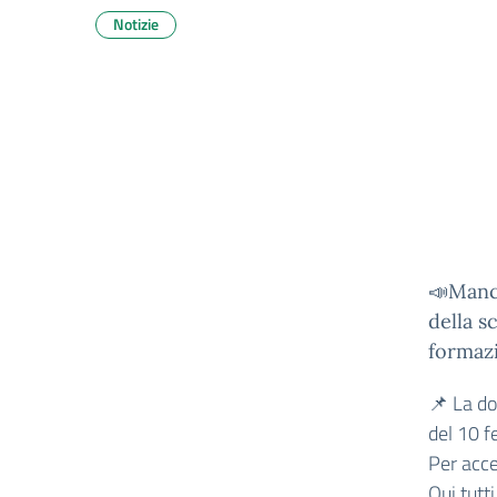
Notizie
📣Manc
della s
formazi
📌 La do
del 10 f
Per acce
Qui tutti