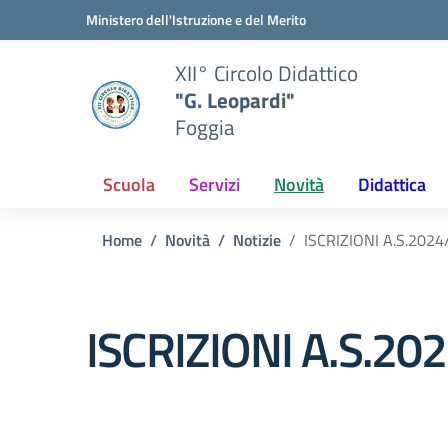
Vai ai contenuti
Vai al menu di navigazione
Vai al footer
Ministero dell'Istruzione e del Merito
XII° Circolo Didattico
"G. Leopardi"
Foggia
Scuola
Servizi
Novità
Didattica
Home
Novità
Notizie
ISCRIZIONI A.S.202
ISCRIZIONI A.S.20