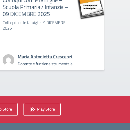
Scuola Primaria / Infanzia –
ades
09 DICEMBRE 2025
sinda
Colloqui con le famiglie -9 DICEMBRE
L'uscit
2025
adesio
19/11, 
classi/
👇
Maria Antonietta Crescenzi
Docente e funzione strumentale
 Store
Play Store