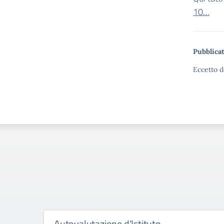
10…
Pubblicat
Eccetto d
Autovalutazione d’Istituto –