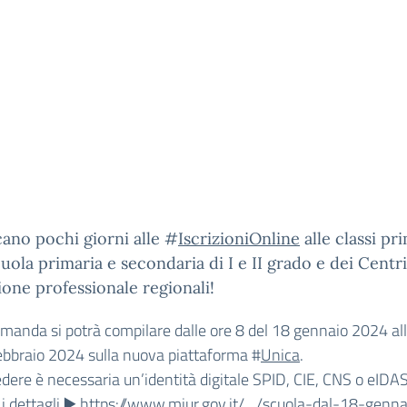
ano pochi giorni alle #
IscrizioniOnline
alle classi pr
cuola primaria e secondaria di I e II grado e dei Centri
one professionale regionali!
manda si potrà compilare dalle ore 8 del 18 gennaio 2024 al
ebbraio 2024 sulla nuova piattaforma #
Unica
.
dere è necessaria un’identità digitale SPID, CIE, CNS o eIDAS
 i dettagli ▶️
https://www.miur.gov.it/…/scuola-dal-18-genna