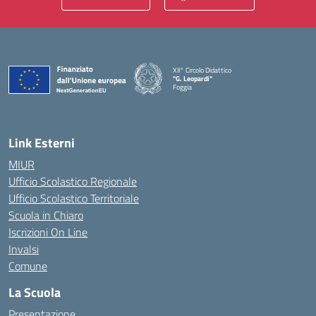
XII° Circolo Didattico
"G. Leopardi"
Foggia
— Visita la pagina iniziale della scuola
Link Esterni
MIUR
Ufficio Scolastico Regionale
Ufficio Scolastico Territoriale
Scuola in Chiaro
Iscrizioni On Line
Invalsi
Comune
La Scuola
Presentazione