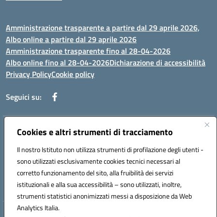
Amministrazione trasparente a partire dal 29 aprile 2026,
Albo online a partire dal 29 aprile 2026
Amministrazione trasparente fino al 28-04-2026
Albo online fino al 28-04-2026
Dichiarazione di accessibilità
Privacy Policy
Cookie policy
Seguici su:
Cookies e altri strumenti di tracciamento
Indirizzo:
Via Selicato, 1 71122 FOGGIA (FG)
Centralino:
0881633598
Email:
fgee01200c@istruzione.it
Il nostro Istituto non utilizza strumenti di profilazione degli utenti -
Posta elettronica certificata (PEC):
fgee01200c@pec.istruzione.it
sono utilizzati esclusivamente cookies tecnici necessari al
Codice fiscale: 80005820719
corretto funzionamento del sito, alla fruibilità dei servizi
Codice meccanografico:
FGEE01200C
istituzionali e alla sua accessibilità – sono utilizzati, inoltre,
strumenti statistici anonimizzati messi a disposizione da Web
Analytics Italia.
Hosting & Powered by 3D Solution S.r.l.