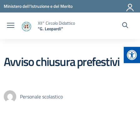
Vai ai contenuti
Vai al menu di navigazione
Vai al footer
Ministero dell'Istruzione e del Merito
XII° Circolo Didattico
"G. Leopardi"
Apr
Avviso chiusura prefestivi
Personale scolastico