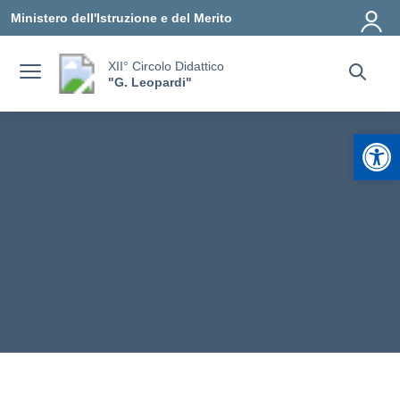
Vai ai contenuti
Vai al menu di navigazione
Vai al footer
Ministero dell'Istruzione e del Merito
XII° Circolo Didattico
"G. Leopardi"
Apr