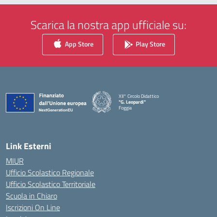
Scarica la nostra app ufficiale su:
App Store
Play Store
XII° Circolo Didattico
"G. Leopardi"
Foggia
— Visita la pagina iniziale della scuola
Link Esterni
MIUR
Ufficio Scolastico Regionale
Ufficio Scolastico Territoriale
Scuola in Chiaro
Iscrizioni On Line