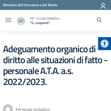
Vai ai contenuti
Vai al menu di navigazione
Vai al footer
Ministero dell'Istruzione e del Merito
XII° Circolo Didattico
"G. Leopardi"
Apr
Adeguamento organico di
diritto alle situazioni di fatto -
personale A.T.A. a.s.
2022/2023.
Personale scolastico