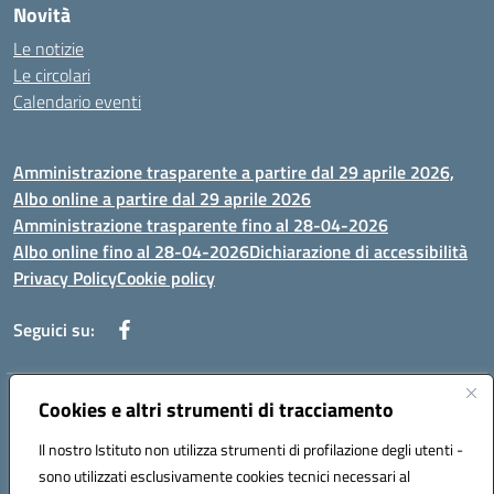
Novità
Le notizie
Le circolari
Calendario eventi
Amministrazione trasparente a partire dal 29 aprile 2026,
Albo online a partire dal 29 aprile 2026
Amministrazione trasparente fino al 28-04-2026
Albo online fino al 28-04-2026
Dichiarazione di accessibilità
Privacy Policy
Cookie policy
Seguici su:
Cookies e altri strumenti di tracciamento
Indirizzo:
Via Selicato, 1 71122 FOGGIA (FG)
Centralino:
0881633598
Email:
fgee01200c@istruzione.it
Il nostro Istituto non utilizza strumenti di profilazione degli utenti -
Posta elettronica certificata (PEC):
fgee01200c@pec.istruzione.it
sono utilizzati esclusivamente cookies tecnici necessari al
Codice fiscale: 80005820719