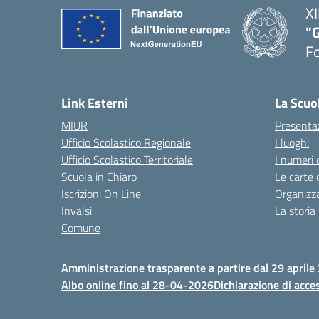
XI
"G
F
— 
Link Esterni
La Scuo
MIUR
Presenta
Ufficio Scolastico Regionale
I luoghi
Ufficio Scolastico Territoriale
I numeri 
Scuola in Chiaro
Le carte 
Iscrizioni On Line
Organizz
Invalsi
La storia
Comune
Amministrazione trasparente a partire dal 29 aprile
Albo online fino al 28-04-2026
Dichiarazione di acces