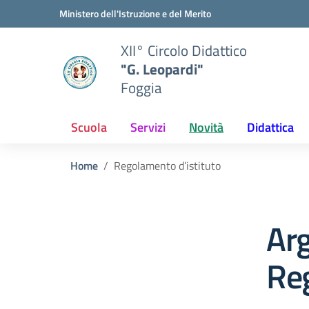
Vai ai contenuti
Vai al menu di navigazione
Vai al footer
Ministero dell'Istruzione e del Merito
XII° Circolo Didattico
"G. Leopardi"
Foggia
Scuola
Servizi
Novità
Didattica
Home
Regolamento d’istituto
Ar
Reg