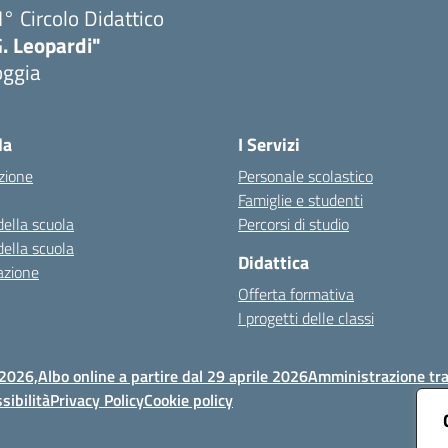
I° Circolo Didattico
. Leopardi"
oggia
Visita la pagina iniziale della scuola
la
I Servizi
zione
Personale scolastico
Famiglie e studenti
della scuola
Percorsi di studio
della scuola
Didattica
azione
Offerta formativa
I progetti delle classi
 2026,
Albo online a partire dal 29 aprile 2026
Amministrazione tr
sibilità
Privacy Policy
Cookie policy