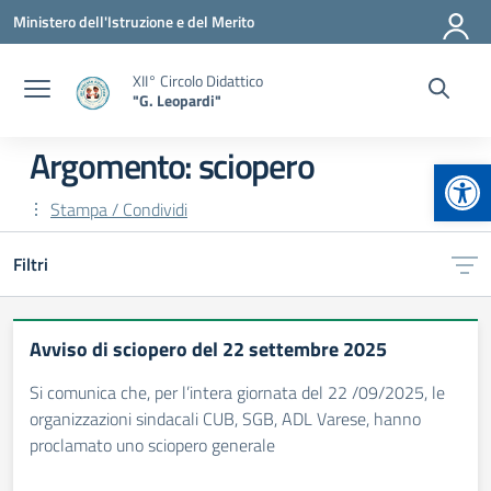
Vai ai contenuti
Vai al menu di navigazione
Vai al footer
Ministero dell'Istruzione e del Merito
XII° Circolo Didattico
"G. Leopardi"
Argomento: sciopero
Apr
Stampa / Condividi
Filtri
Avviso di sciopero del 22 settembre 2025
Si comunica che, per l’intera giornata del 22 /09/2025, le
organizzazioni sindacali CUB, SGB, ADL Varese, hanno
proclamato uno sciopero generale