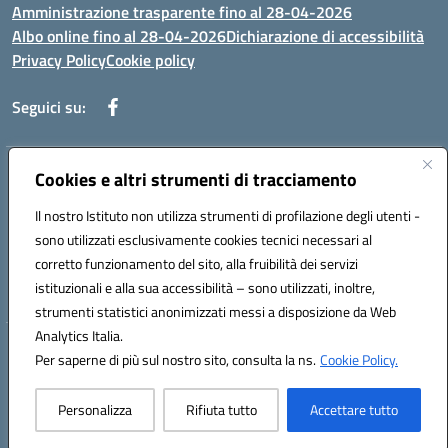
Amministrazione trasparente fino al 28-04-2026
Albo online fino al 28-04-2026
Dichiarazione di accessibilità
Privacy Policy
Cookie policy
Seguici su:
Indirizzo:
Cookies e altri strumenti di tracciamento
Via Selicato, 1 71122 FOGGIA (FG)
Centralino:
0881633598
Email:
fgee01200c@istruzione.it
Il nostro Istituto non utilizza strumenti di profilazione degli utenti -
Posta elettronica certificata (PEC):
fgee01200c@pec.istruzione.it
sono utilizzati esclusivamente cookies tecnici necessari al
Codice fiscale: 80005820719
corretto funzionamento del sito, alla fruibilità dei servizi
Codice meccanografico:
FGEE01200C
istituzionali e alla sua accessibilità – sono utilizzati, inoltre,
strumenti statistici anonimizzati messi a disposizione da Web
Analytics Italia.
Hosting & Powered by 3D Solution S.r.l.
Per saperne di più sul nostro sito, consulta la ns.
Cookie Policy.
Concept & Design by Designers Italia
Personalizza
Rifiuta tutto
Accettare tutto