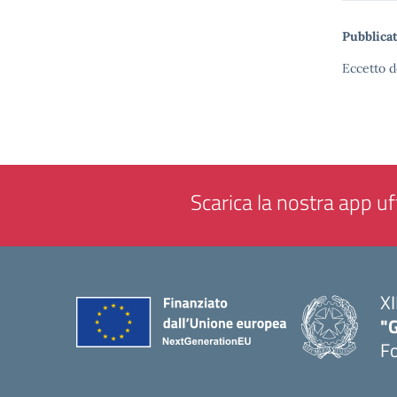
Pubblicat
Eccetto d
Scarica la nostra app uff
XI
"G
F
— 