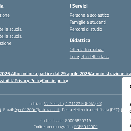
la
I Servizi
zione
Personale scolastico
Famiglie e studenti
della scuola
Percorsi di studio
della scuola
Didattica
azione
Offerta formativa
I progetti delle classi
 2026,
Albo online a partire dal 29 aprile 2026
Amministrazione tr
sibilità
Privacy Policy
Cookie policy
Indirizzo:
Via Selicato, 1 71122 FOGGIA (FG)
8
Email:
fgee01200c@istruzione.it
Posta elettronica certificata (PEC):
fgee0
Codice fiscale: 80005820719
Codice meccanografico:
FGEE01200C