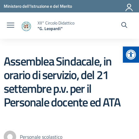
Vai ai contenuti
Vai al menu di navigazione
Vai al footer
Ministero dell'Istruzione e del Merito
XII° Circolo Didattico
"G. Leopardi"
Apr
Assemblea Sindacale, in
orario di servizio, del 21
settembre p.v. per il
Personale docente ed ATA
Personale scolastico