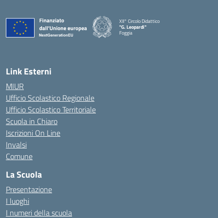
XII° Circolo Didattico
"G. Leopardi"
Foggia
— Visita la pagina iniziale della scuola
Link Esterni
MIUR
Ufficio Scolastico Regionale
Ufficio Scolastico Territoriale
Scuola in Chiaro
Iscrizioni On Line
Invalsi
Comune
La Scuola
Presentazione
I luoghi
I numeri della scuola