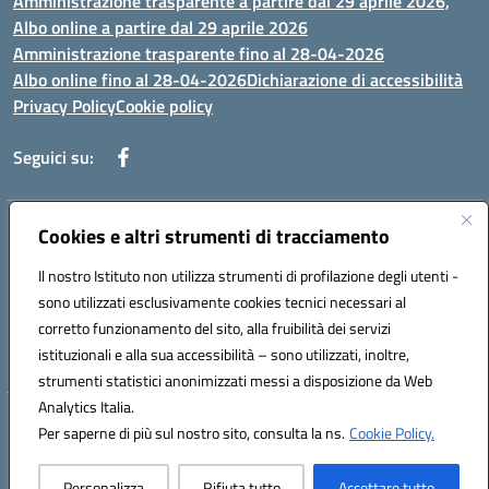
Amministrazione trasparente a partire dal 29 aprile 2026,
Albo online a partire dal 29 aprile 2026
Amministrazione trasparente fino al 28-04-2026
Albo online fino al 28-04-2026
Dichiarazione di accessibilità
Privacy Policy
Cookie policy
Seguici su:
Indirizzo:
Cookies e altri strumenti di tracciamento
Via Selicato, 1 71122 FOGGIA (FG)
Centralino:
0881633598
Email:
fgee01200c@istruzione.it
Il nostro Istituto non utilizza strumenti di profilazione degli utenti -
Posta elettronica certificata (PEC):
fgee01200c@pec.istruzione.it
sono utilizzati esclusivamente cookies tecnici necessari al
Codice fiscale: 80005820719
corretto funzionamento del sito, alla fruibilità dei servizi
Codice meccanografico:
FGEE01200C
istituzionali e alla sua accessibilità – sono utilizzati, inoltre,
strumenti statistici anonimizzati messi a disposizione da Web
Analytics Italia.
Hosting & Powered by 3D Solution S.r.l.
Per saperne di più sul nostro sito, consulta la ns.
Cookie Policy.
Concept & Design by Designers Italia
Personalizza
Rifiuta tutto
Accettare tutto