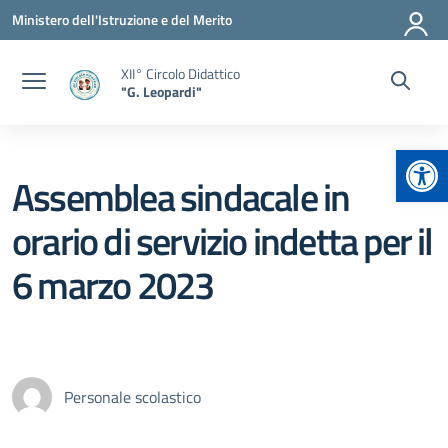
Vai ai contenuti
Vai al menu di navigazione
Vai al footer
Ministero dell'Istruzione e del Merito
XII° Circolo Didattico
"G. Leopardi"
Apr
Assemblea sindacale in
orario di servizio indetta per il
6 marzo 2023
Personale scolastico