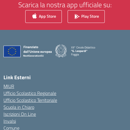
Scarica la nostra app ufficiale su:
App Store
Play Store
XII° Circolo Didattico
"G. Leopardi"
Foggia
— Visita la pagina iniziale della scuola
Link Esterni
MIUR
Ufficio Scolastico Regionale
Ufficio Scolastico Territoriale
Scuola in Chiaro
Iscrizioni On Line
Invalsi
Comune