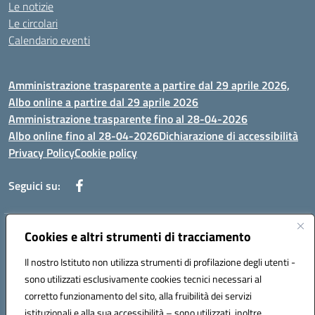
Le notizie
Le circolari
Calendario eventi
Amministrazione trasparente a partire dal 29 aprile 2026,
Albo online a partire dal 29 aprile 2026
Amministrazione trasparente fino al 28-04-2026
Albo online fino al 28-04-2026
Dichiarazione di accessibilità
Privacy Policy
Cookie policy
Seguici su:
Indirizzo:
Cookies e altri strumenti di tracciamento
Via Selicato, 1 71122 FOGGIA (FG)
Centralino:
0881633598
Email:
fgee01200c@istruzione.it
Il nostro Istituto non utilizza strumenti di profilazione degli utenti -
Posta elettronica certificata (PEC):
fgee01200c@pec.istruzione.it
sono utilizzati esclusivamente cookies tecnici necessari al
Codice fiscale: 80005820719
corretto funzionamento del sito, alla fruibilità dei servizi
Codice meccanografico:
FGEE01200C
istituzionali e alla sua accessibilità – sono utilizzati, inoltre,