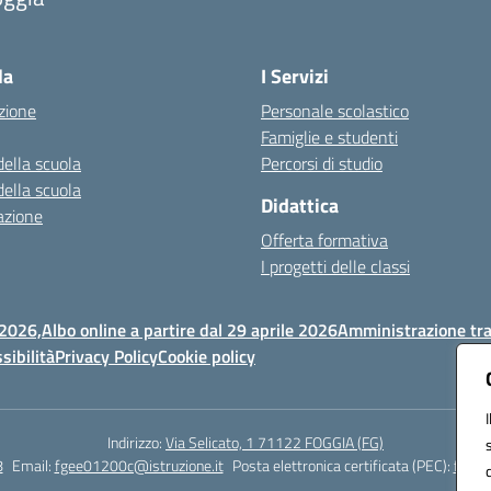
Visita la pagina iniziale della scuola
la
I Servizi
zione
Personale scolastico
Famiglie e studenti
della scuola
Percorsi di studio
della scuola
Didattica
azione
Offerta formativa
I progetti delle classi
 2026,
Albo online a partire dal 29 aprile 2026
Amministrazione tr
sibilità
Privacy Policy
Cookie policy
Indirizzo:
Via Selicato, 1 71122 FOGGIA (FG)
8
Email:
fgee01200c@istruzione.it
Posta elettronica certificata (PEC):
fgee0