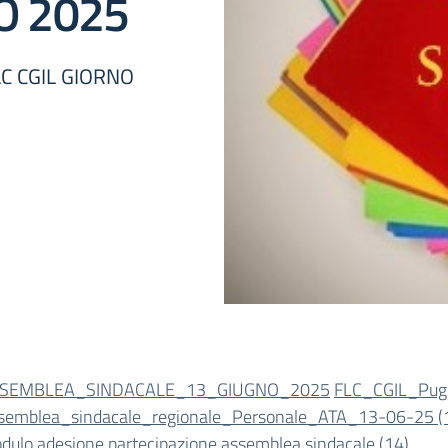
O 2025
C CGIL GIORNO
SEMBLEA_SINDACALE_13_GIUGNO_2025
FLC_CGIL_Pug
semblea_sindacale_regionale_Personale_ATA_13-06-25 (
dulo adesione partecipazione assemblea sindacale (14)