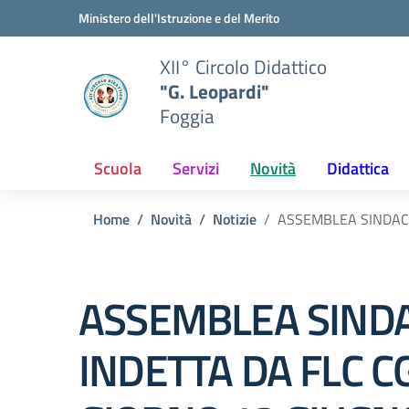
Vai ai contenuti
Vai al menu di navigazione
Vai al footer
Ministero dell'Istruzione e del Merito
XII° Circolo Didattico
"G. Leopardi"
Foggia
Scuola
Servizi
Novità
Didattica
Home
Novità
Notizie
ASSEMBLEA SINDACA
ASSEMBLEA SIND
INDETTA DA FLC CG