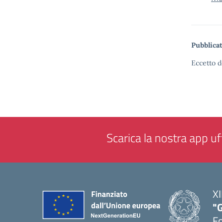
Pubblicat
Eccetto d
Scarica la nostra app uff
XI
"G
F