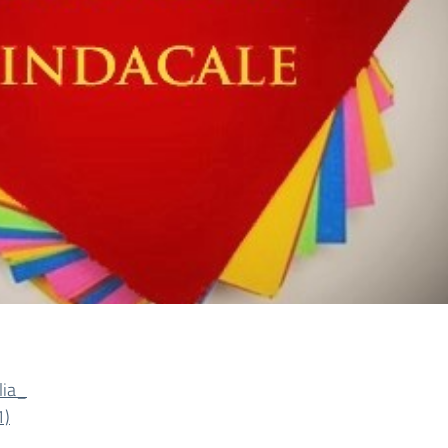
lia_
1)