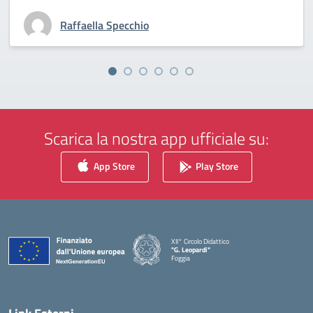
Raffaella Specchio
Scarica la nostra app ufficiale su:
App Store
Play Store
XII° Circolo Didattico
"G. Leopardi"
Foggia
— Visita la pagina iniziale della scuola