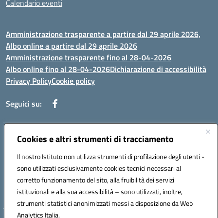
Calendario eventi
Amministrazione trasparente a partire dal 29 aprile 2026,
Albo online a partire dal 29 aprile 2026
Amministrazione trasparente fino al 28-04-2026
Albo online fino al 28-04-2026
Dichiarazione di accessibilità
Privacy Policy
Cookie policy
Seguici su:
Indirizzo:
Cookies e altri strumenti di tracciamento
Via Selicato, 1 71122 FOGGIA (FG)
Centralino:
0881633598
Email:
fgee01200c@istruzione.it
Il nostro Istituto non utilizza strumenti di profilazione degli utenti -
Posta elettronica certificata (PEC):
fgee01200c@pec.istruzione.it
sono utilizzati esclusivamente cookies tecnici necessari al
Codice fiscale: 80005820719
corretto funzionamento del sito, alla fruibilità dei servizi
Codice meccanografico:
FGEE01200C
istituzionali e alla sua accessibilità – sono utilizzati, inoltre,
strumenti statistici anonimizzati messi a disposizione da Web
Analytics Italia.