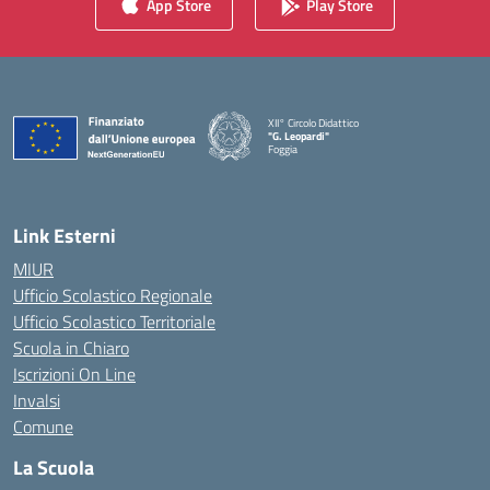
App Store
Play Store
XII° Circolo Didattico
"G. Leopardi"
Foggia
— Visita la pagina iniziale della scuola
Link Esterni
MIUR
Ufficio Scolastico Regionale
Ufficio Scolastico Territoriale
Scuola in Chiaro
Iscrizioni On Line
Invalsi
Comune
La Scuola