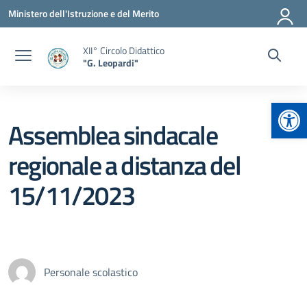
Vai ai contenuti
Vai al menu di navigazione
Vai al footer
Ministero dell'Istruzione e del Merito
XII° Circolo Didattico
"G. Leopardi"
Apr
Assemblea sindacale
regionale a distanza del
15/11/2023
Personale scolastico