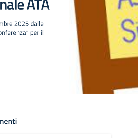
onale ATA
mbre 2025 dalle
onferenza” per il
menti