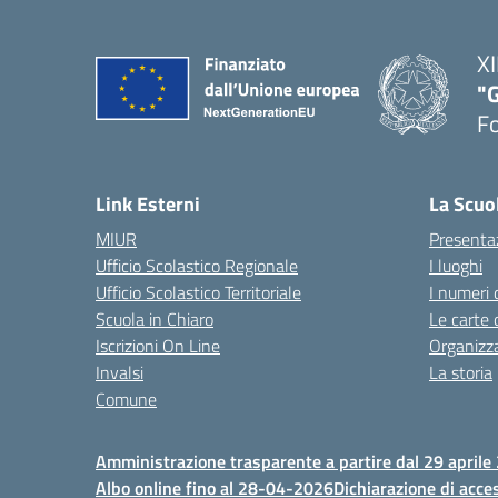
XI
"G
F
— 
Link Esterni
La Scuo
MIUR
Presenta
Ufficio Scolastico Regionale
I luoghi
Ufficio Scolastico Territoriale
I numeri 
Scuola in Chiaro
Le carte 
Iscrizioni On Line
Organizz
Invalsi
La storia
Comune
Amministrazione trasparente a partire dal 29 aprile
Albo online fino al 28-04-2026
Dichiarazione di acces