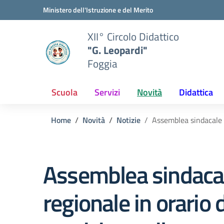
Vai ai contenuti
Vai al menu di navigazione
Vai al footer
Ministero dell'Istruzione e del Merito
XII° Circolo Didattico
"G. Leopardi"
Foggia
Scuola
Servizi
Novità
Didattica
Home
Novità
Notizie
Assemblea sindacale r
Assemblea sindaca
regionale in orario d