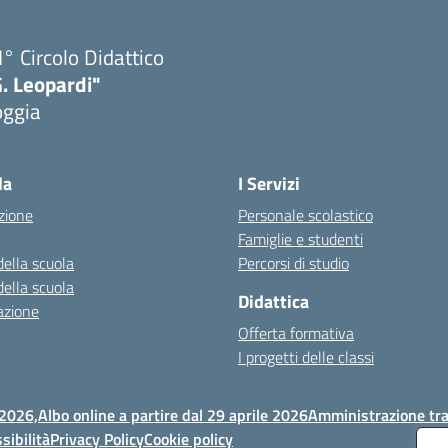
I° Circolo Didattico
. Leopardi"
oggia
Visita la pagina iniziale della scuola
la
I Servizi
zione
Personale scolastico
Famiglie e studenti
della scuola
Percorsi di studio
della scuola
Didattica
azione
Offerta formativa
I progetti delle classi
 2026,
Albo online a partire dal 29 aprile 2026
Amministrazione tr
sibilità
Privacy Policy
Cookie policy