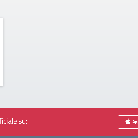
iciale su:
App