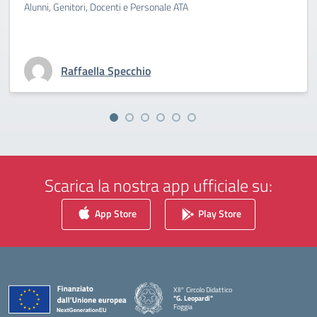
Alunni, Genitori, Docenti e Personale ATA
Raffaella Specchio
Scarica la nostra app ufficiale su:
App Store
Play Store
XII° Circolo Didattico
"G. Leopardi"
Foggia
— Visita la pagina iniziale della scuola