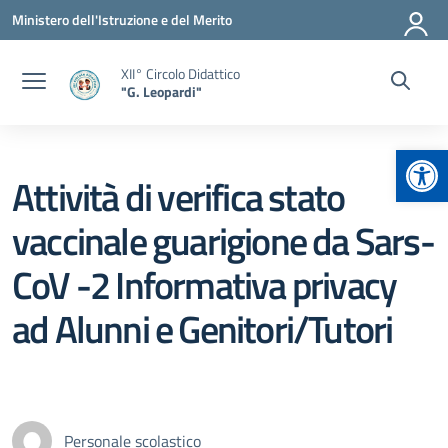
Vai ai contenuti
Vai al menu di navigazione
Vai al footer
Ministero dell'Istruzione e del Merito
XII° Circolo Didattico
"G. Leopardi"
Apr
Attività di verifica stato
vaccinale guarigione da Sars-
CoV -2 Informativa privacy
ad Alunni e Genitori/Tutori
Personale scolastico