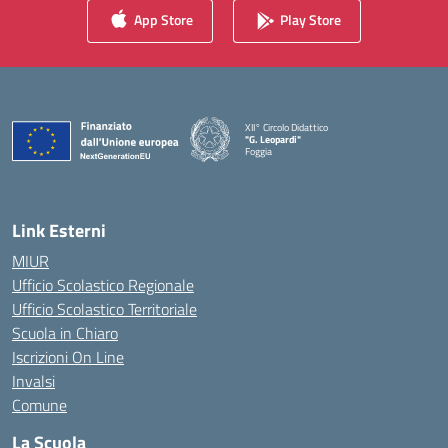
App Store
Play Store
XII° Circolo Didattico
"G. Leopardi"
Foggia
— Visita la pagina iniziale della scuola
Link Esterni
MIUR
Ufficio Scolastico Regionale
Ufficio Scolastico Territoriale
Scuola in Chiaro
Iscrizioni On Line
Invalsi
Comune
La Scuola