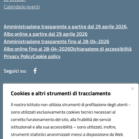
Calendario eventi
Amministrazione trasparente a partire dal 29 aprile 2026,
Albo online a partire dal 29 aprile 2026
Amministrazione trasparente fino al 28-04-2026
Albo online fino al 28-04-2026
Dichiarazione di accessibilità
Privacy Policy
Cookie policy
Seguici su:
Indirizzo:
Cookies e altri strumenti di tracciamento
Via Selicato, 1 71122 FOGGIA (FG)
Centralino:
0881633598
Email:
fgee01200c@istruzione.it
Il nostro Istituto non utilizza strumenti di profilazione degli utenti -
Posta elettronica certificata (PEC):
fgee01200c@pec.istruzione.it
sono utilizzati esclusivamente cookies tecnici necessari al
Codice fiscale: 80005820719
corretto funzionamento del sito, alla fruibilità dei servizi
Codice meccanografico:
FGEE01200C
istituzionali e alla sua accessibilità – sono utilizzati, inoltre,
strumenti statistici anonimizzati messi a disposizione da Web