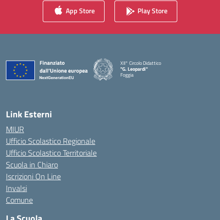
App Store
Play Store
XII° Circolo Didattico
"G. Leopardi"
Foggia
— Visita la pagina iniziale della scuola
Link Esterni
MIUR
Ufficio Scolastico Regionale
Ufficio Scolastico Territoriale
Scuola in Chiaro
Iscrizioni On Line
Invalsi
Comune
La Scuola