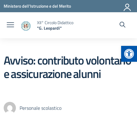
Vai ai contenuti
Vai al menu di navigazione
Vai al footer
Ministero dell'Istruzione e del Merito
XII° Circolo Didattico
"G. Leopardi"
Apr
Avviso: contributo volontario
e assicurazione alunni
Personale scolastico