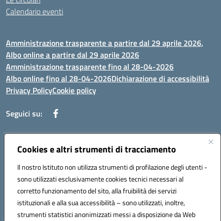
Calendario eventi
Amministrazione trasparente a partire dal 29 aprile 2026,
Albo online a partire dal 29 aprile 2026
Amministrazione trasparente fino al 28-04-2026
Albo online fino al 28-04-2026
Dichiarazione di accessibilità
Privacy Policy
Cookie policy
Seguici su:
Indirizzo:
Via Selicato, 1 71122 FOGGIA (FG)
Cookies e altri strumenti di tracciamento
Centralino:
0881633598
Email:
fgee01200c@istruzione.it
Il nostro Istituto non utilizza strumenti di profilazione degli utenti -
Posta elettronica certificata (PEC):
fgee01200c@pec.istruzione.it
sono utilizzati esclusivamente cookies tecnici necessari al
Codice fiscale: 80005820719
corretto funzionamento del sito, alla fruibilità dei servizi
Codice meccanografico:
FGEE01200C
istituzionali e alla sua accessibilità – sono utilizzati, inoltre,
strumenti statistici anonimizzati messi a disposizione da Web