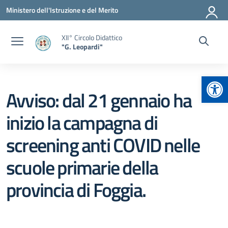
Vai ai contenuti
Vai al menu di navigazione
Vai al footer
Ministero dell'Istruzione e del Merito
XII° Circolo Didattico
"G. Leopardi"
Apr
Avviso: dal 21 gennaio ha
inizio la campagna di
screening anti COVID nelle
scuole primarie della
provincia di Foggia.