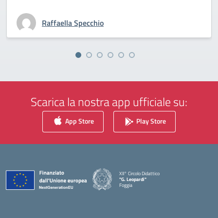
Raffaella Specchio
Scarica la nostra app ufficiale su:
App Store
Play Store
XII° Circolo Didattico
"G. Leopardi"
Foggia
— Visita la pagina iniziale della scuola