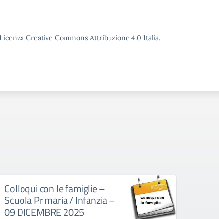
o Licenza Creative Commons Attribuzione 4.0 Italia.
Colloqui con le famiglie –
Uscit
Scuola Primaria / Infanzia –
ades
09 DICEMBRE 2025
sinda