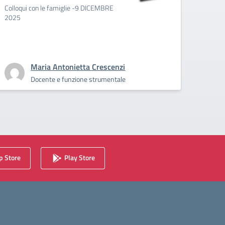
Colloqui con le famiglie -9 DICEMBRE
L'uscit
2025
adesio
19/11, 
classi/
👇
Maria Antonietta Crescenzi
Docente e funzione strumentale
 Store
Play Store