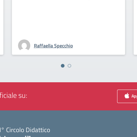
Raffaella Specchio
iciale su:
App
I° Circolo Didattico