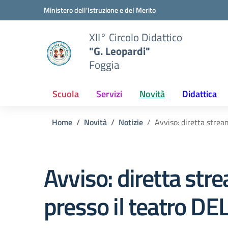
Vai ai contenuti
Vai al menu di navigazione
Vai al footer
Ministero dell'Istruzione e del Merito
XII° Circolo Didattico
"G. Leopardi"
Foggia
Scuola
Servizi
Novità
Didattica
Home
Novità
Notizie
Avviso: diretta stre
Avviso: diretta stre
presso il teatro 