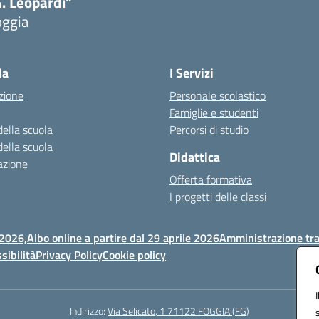
. Leopardi"
oggia
Visita la pagina iniziale della scuola
la
I Servizi
zione
Personale scolastico
Famiglie e studenti
della scuola
Percorsi di studio
della scuola
Didattica
azione
Offerta formativa
I progetti delle classi
 2026,
Albo online a partire dal 29 aprile 2026
Amministrazione tr
sibilità
Privacy Policy
Cookie policy
Indirizzo:
Via Selicato, 1 71122 FOGGIA (FG)