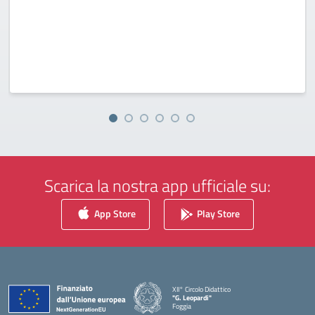
Scarica la nostra app ufficiale su:
App Store
Play Store
XII° Circolo Didattico
"G. Leopardi"
Foggia
— Visita la pagina iniziale della scuola