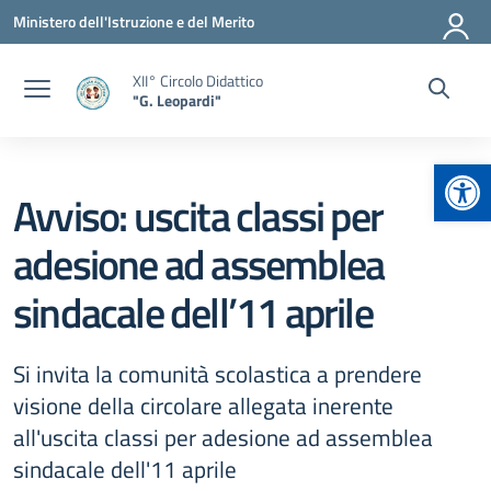
Vai ai contenuti
Vai al menu di navigazione
Vai al footer
Ministero dell'Istruzione e del Merito
XII° Circolo Didattico
"G. Leopardi"
Apr
Avviso: uscita classi per
adesione ad assemblea
sindacale dell’11 aprile
Si invita la comunità scolastica a prendere
visione della circolare allegata inerente
all'uscita classi per adesione ad assemblea
sindacale dell'11 aprile