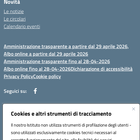
Novità
Le notizie
Le circolari
Calendario eventi
Amministrazione trasparente a partire dal 29 aprile 2026,
Albo online a partire dal 29 aprile 2026
Amministrazione trasparente fino al 28-04-2026
Albo online fino al 28-04-2026
Dichiarazione di accessibilità
Privacy Policy
Cookie policy
Seguici su:
Indirizzo:
Cookies e altri strumenti di tracciamento
Via Selicato, 1 71122 FOGGIA (FG)
Centralino:
0881633598
Email:
fgee01200c@istruzione.it
Il nostro Istituto non utilizza strumenti di profilazione degli utenti -
Posta elettronica certificata (PEC):
fgee01200c@pec.istruzione.it
sono utilizzati esclusivamente cookies tecnici necessari al
Codice fiscale: 80005820719
corretto funzionamento del sito, alla fruibilità dei servizi