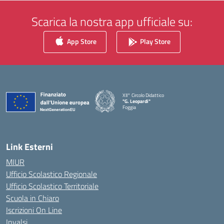
Scarica la nostra app ufficiale su:
App Store
Play Store
XII° Circolo Didattico
"G. Leopardi"
Foggia
— Visita la pagina iniziale della scuola
Link Esterni
MIUR
Ufficio Scolastico Regionale
Ufficio Scolastico Territoriale
Scuola in Chiaro
Iscrizioni On Line
Invalsi