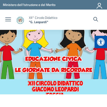
Vai ai contenuti
Vai al menu di navigazione
Vai al footer
Ministero dell'Istruzione e del Merito
XII° Circolo Didattico
"G. Leopardi"
Apr