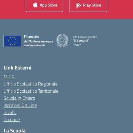
App Store
Play Store
XII° Circolo Didattico
"G. Leopardi"
Foggia
— Visita la pagina iniziale della scuola
Link Esterni
MIUR
Ufficio Scolastico Regionale
Ufficio Scolastico Territoriale
Scuola in Chiaro
Iscrizioni On Line
Invalsi
Comune
La Scuola