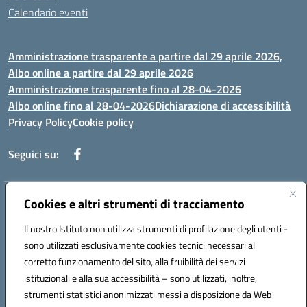
Calendario eventi
Amministrazione trasparente a partire dal 29 aprile 2026,
Albo online a partire dal 29 aprile 2026
Amministrazione trasparente fino al 28-04-2026
Albo online fino al 28-04-2026
Dichiarazione di accessibilità
Privacy Policy
Cookie policy
Seguici su:
Indirizzo:
Cookies e altri strumenti di tracciamento
Via Selicato, 1 71122 FOGGIA (FG)
Centralino:
0881633598
Email:
fgee01200c@istruzione.it
Il nostro Istituto non utilizza strumenti di profilazione degli utenti -
Posta elettronica certificata (PEC):
fgee01200c@pec.istruzione.it
sono utilizzati esclusivamente cookies tecnici necessari al
Codice fiscale: 80005820719
corretto funzionamento del sito, alla fruibilità dei servizi
Codice meccanografico:
FGEE01200C
istituzionali e alla sua accessibilità – sono utilizzati, inoltre,
strumenti statistici anonimizzati messi a disposizione da Web