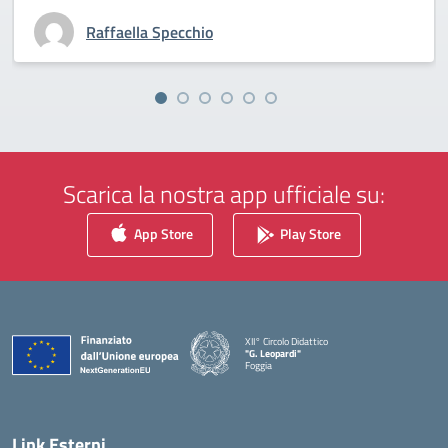
Raffaella Specchio
Scarica la nostra app ufficiale su:
App Store
Play Store
XII° Circolo Didattico
"G. Leopardi"
Foggia
— Visita la pagina iniziale della scuola
Link Esterni