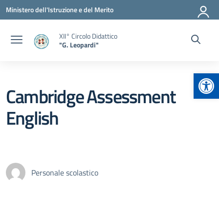
Vai ai contenuti
Vai al menu di navigazione
Vai al footer
Ministero dell'Istruzione e del Merito
XII° Circolo Didattico
"G. Leopardi"
Apr
Cambridge Assessment
English
Personale scolastico