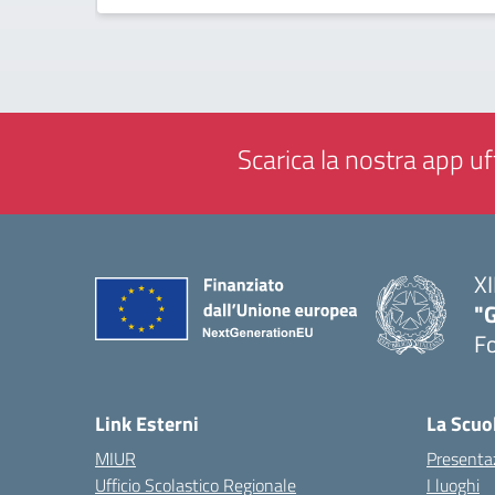
Scarica la nostra app uff
XI
"G
F
— 
Link Esterni
La Scuo
MIUR
Presenta
Ufficio Scolastico Regionale
I luoghi