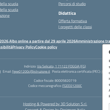
della scuola
Percorsi di studio
della scuola
Didattica
azione
Offerta formativa
I progetti delle classi
 2026,
Albo online a partire dal 29 aprile 2026
Amministrazione tr
sibilità
Privacy Policy
Cookie policy
Indirizzo:
Via Selicato, 1 71122 FOGGIA (FG)
8
Email:
fgee01200c@istruzione.it
Posta elettronica certificata (PEC):
fgee0
Codice fiscale: 80005820719
Codice meccanografico:
FGEE01200C
Hosting & Powered by 3D Solution S.r.l.
Concept & Design by Designers Italia