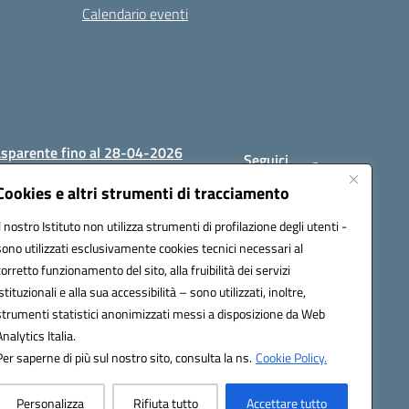
Calendario eventi
asparente fino al 28-04-2026
Seguici
su:
Cookies e altri strumenti di tracciamento
Il nostro Istituto non utilizza strumenti di profilazione degli utenti -
sono utilizzati esclusivamente cookies tecnici necessari al
1200c@pec.istruzione.it
corretto funzionamento del sito, alla fruibilità dei servizi
istituzionali e alla sua accessibilità – sono utilizzati, inoltre,
strumenti statistici anonimizzati messi a disposizione da Web
Analytics Italia.
Per saperne di più sul nostro sito, consulta la ns.
Cookie Policy.
Personalizza
Rifiuta tutto
Accettare tutto