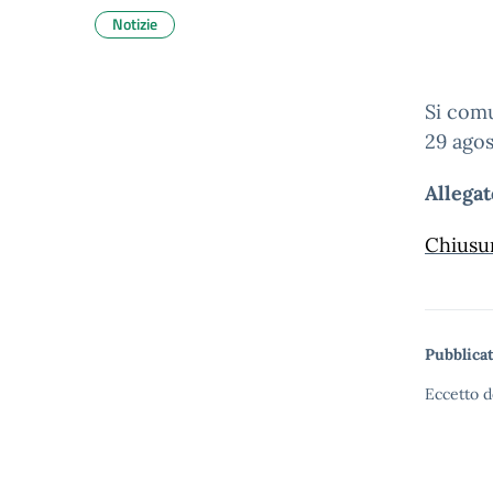
Notizie
Si comu
29 agos
Allegat
Chiusur
Pubblicat
Eccetto d