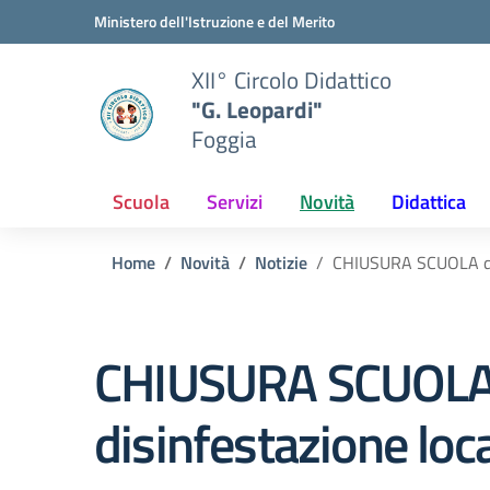
Vai ai contenuti
Vai al menu di navigazione
Vai al footer
Ministero dell'Istruzione e del Merito
XII° Circolo Didattico
"G. Leopardi"
Foggia
Scuola
Servizi
Novità
Didattica
Home
Novità
Notizie
CHIUSURA SCUOLA del 
CHIUSURA SCUOLA d
disinfestazione loca