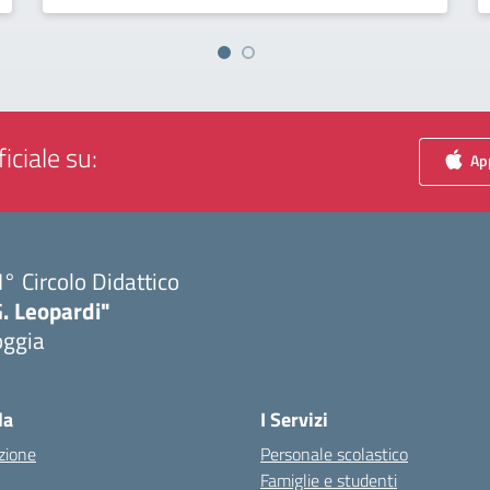
iciale su:
App
I° Circolo Didattico
. Leopardi"
oggia
Visita la pagina iniziale della scuola
la
I Servizi
zione
Personale scolastico
Famiglie e studenti