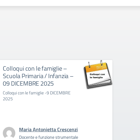
Colloqui con le famiglie –
Uscit
Scuola Primaria / Infanzia –
ades
09 DICEMBRE 2025
sinda
Colloqui con le famiglie -9 DICEMBRE
L'uscit
2025
adesio
19/11, 
classi/
👇
Maria Antonietta Crescenzi
Docente e funzione strumentale