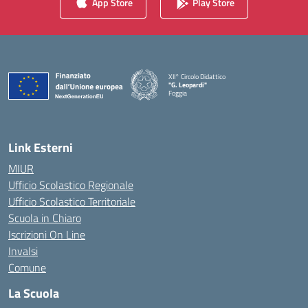
App Store
Play Store
XII° Circolo Didattico
"G. Leopardi"
Foggia
— Visita la pagina iniziale della scuola
Link Esterni
MIUR
Ufficio Scolastico Regionale
Ufficio Scolastico Territoriale
Scuola in Chiaro
Iscrizioni On Line
Invalsi
Comune
La Scuola