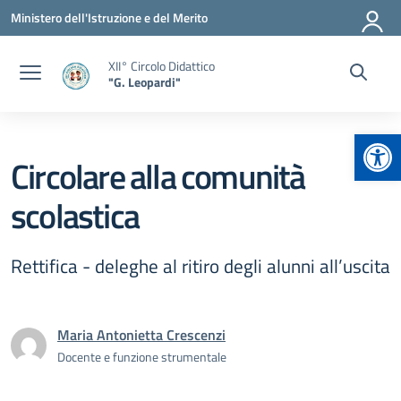
Vai ai contenuti
Vai al menu di navigazione
Vai al footer
Ministero dell'Istruzione e del Merito
XII° Circolo Didattico
"G. Leopardi"
Apr
Circolare alla comunità
scolastica
Rettifica - deleghe al ritiro degli alunni all’uscita
Maria Antonietta Crescenzi
Docente e funzione strumentale