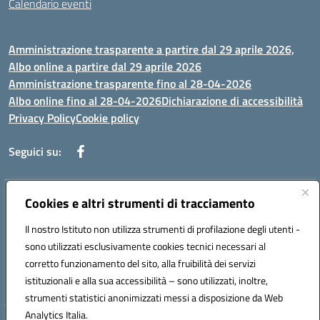
Calendario eventi
Amministrazione trasparente a partire dal 29 aprile 2026,
Albo online a partire dal 29 aprile 2026
Amministrazione trasparente fino al 28-04-2026
Albo online fino al 28-04-2026
Dichiarazione di accessibilità
Privacy Policy
Cookie policy
Seguici su:
Indirizzo:
Cookies e altri strumenti di tracciamento
Via Selicato, 1 71122 FOGGIA (FG)
Centralino:
0881633598
Email:
fgee01200c@istruzione.it
Il nostro Istituto non utilizza strumenti di profilazione degli utenti -
Posta elettronica certificata (PEC):
fgee01200c@pec.istruzione.it
sono utilizzati esclusivamente cookies tecnici necessari al
Codice fiscale: 80005820719
corretto funzionamento del sito, alla fruibilità dei servizi
Codice meccanografico:
FGEE01200C
istituzionali e alla sua accessibilità – sono utilizzati, inoltre,
strumenti statistici anonimizzati messi a disposizione da Web
Analytics Italia.