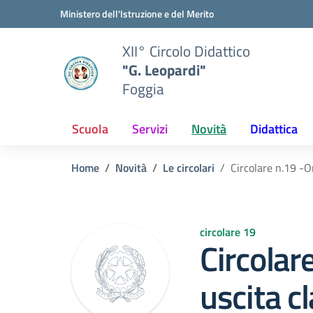
Vai ai contenuti
Vai al menu di navigazione
Vai al footer
Ministero dell'Istruzione e del Merito
XII° Circolo Didattico
"G. Leopardi"
Foggia
Scuola
Servizi
Novità
Didattica
Home
Novità
Le circolari
Circolare n.19 -O
circolare 19
Circolar
uscita cl