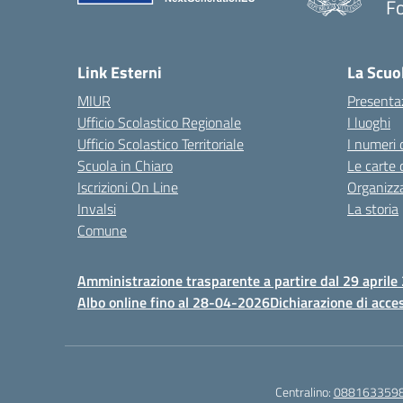
F
— 
Link Esterni
La Scuo
MIUR
Presenta
Ufficio Scolastico Regionale
I luoghi
Ufficio Scolastico Territoriale
I numeri 
Scuola in Chiaro
Le carte 
Iscrizioni On Line
Organizz
Invalsi
La storia
Comune
Amministrazione trasparente a partire dal 29 aprile
Albo online fino al 28-04-2026
Dichiarazione di acces
Centralino:
088163359