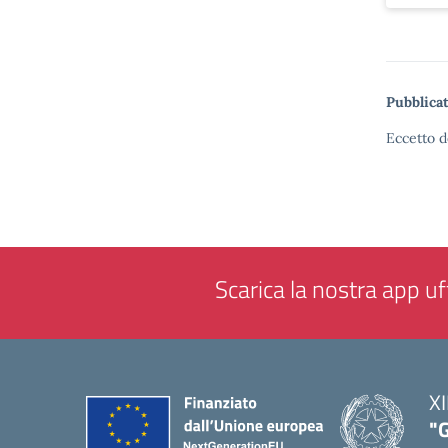
Pubblicat
Eccetto d
Scarica la nostra app uff
XI
"G