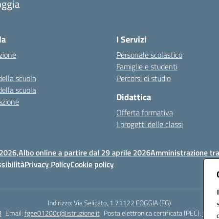
oggia
Visita la pagina iniziale della scuola
la
I Servizi
zione
Personale scolastico
Famiglie e studenti
della scuola
Percorsi di studio
della scuola
Didattica
azione
Offerta formativa
I progetti delle classi
 2026,
Albo online a partire dal 29 aprile 2026
Amministrazione tr
sibilità
Privacy Policy
Cookie policy
Indirizzo:
Via Selicato, 1 71122 FOGGIA (FG)
8
Email:
fgee01200c@istruzione.it
Posta elettronica certificata (PEC):
fgee0